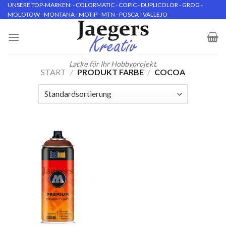
Skip
UNSERE TOP-MARKEN: - COLORMATIC - COPIC - DUPLICOLOR - GROG -
MOLOTOW - MONTANA - MOTIP - MTN - POSCA - VALLEJO -
to
content
Lacke für Ihr Hobbyprojekt.
START
/
PRODUKT FARBE
/
COCOA