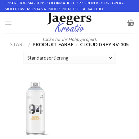
Skip
UNSERE TOP-MARKEN: - COLORMATIC - COPIC - DUPLICOLOR - GROG -
MOLOTOW - MONTANA - MOTIP - MTN - POSCA - VALLEJO -
to
content
Lacke für Ihr Hobbyprojekt.
START
/
PRODUKT FARBE
/
CLOUD GREY RV-305