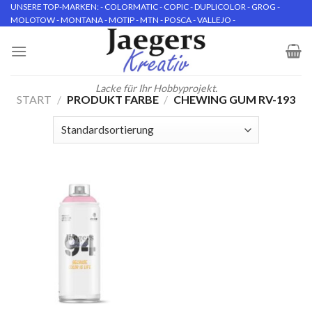
Skip
UNSERE TOP-MARKEN: - COLORMATIC - COPIC - DUPLICOLOR - GROG -
MOLOTOW - MONTANA - MOTIP - MTN - POSCA - VALLEJO -
to
content
Lacke für Ihr Hobbyprojekt.
START
/
PRODUKT FARBE
/
CHEWING GUM RV-193