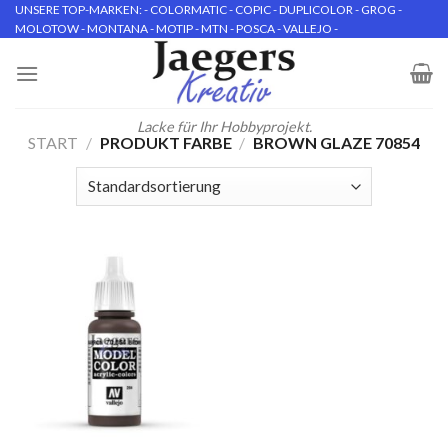
Skip
UNSERE TOP-MARKEN: - COLORMATIC - COPIC - DUPLICOLOR - GROG -
MOLOTOW - MONTANA - MOTIP - MTN - POSCA - VALLEJO -
to
content
Lacke für Ihr Hobbyprojekt.
START
/
PRODUKT FARBE
/
BROWN GLAZE 70854