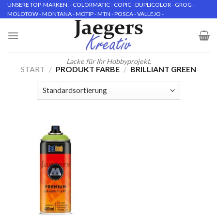
Skip
UNSERE TOP-MARKEN: - COLORMATIC - COPIC - DUPLICOLOR - GROG -
MOLOTOW - MONTANA - MOTIP - MTN - POSCA - VALLEJO -
to
content
Lacke für Ihr Hobbyprojekt.
START
/
PRODUKT FARBE
/
BRILLIANT GREEN