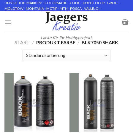
Skip
UNSERE TOP-MARKEN: - COLORMATIC - COPIC - DUPLICOLOR - GROG -
MOLOTOW - MONTANA - MOTIP - MTN - POSCA - VALLEJO -
to
content
Lacke für Ihr Hobbyprojekt.
START
/
PRODUKT FARBE
/
BLK7050 SHARK