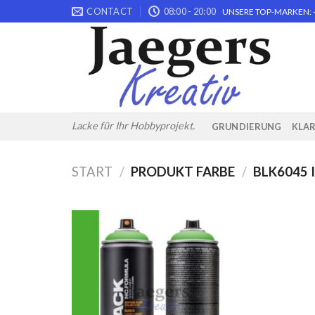
Skip
CONTACT
08:00 - 20:00
UNSERE TOP-MARKEN: -
to
content
Lacke für Ihr Hobbyprojekt.
GRUNDIERUNG
KLA
START
/
PRODUKT FARBE
/
BLK6045 