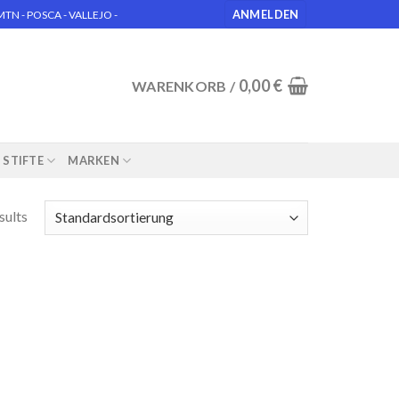
ANMELDEN
N - POSCA - VALLEJO -
0,00
€
WARENKORB /
STIFTE
MARKEN
sults