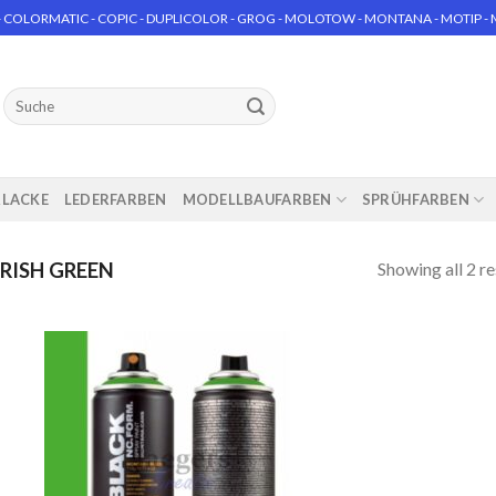
 COLORMATIC - COPIC - DUPLICOLOR - GROG - MOLOTOW - MONTANA - MOTIP - MT
Suchen
nach:
RLACKE
LEDERFARBEN
MODELLBAUFARBEN
SPRÜHFARBEN
Showing all 2 re
IRISH GREEN