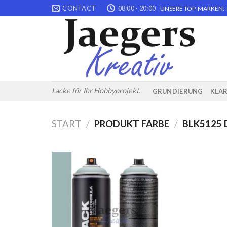
Skip
CONTACT
08:00 - 20:00
UNSERE TOP-MARKEN: -
to
content
Lacke für Ihr Hobbyprojekt.
GRUNDIERUNG
KLA
START
/
PRODUKT FARBE
/
BLK5125 