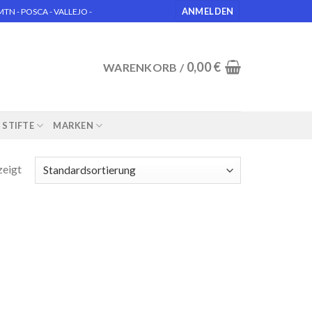
ANMELDEN
N - POSCA - VALLEJO -
0,00
€
WARENKORB /
STIFTE
MARKEN
zeigt