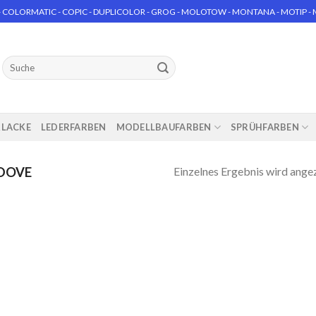
 COLORMATIC - COPIC - DUPLICOLOR - GROG - MOLOTOW - MONTANA - MOTIP - MT
Suchen
nach:
RLACKE
LEDERFARBEN
MODELLBAUFARBEN
SPRÜHFARBEN
Einzelnes Ergebnis wird ange
DOVE