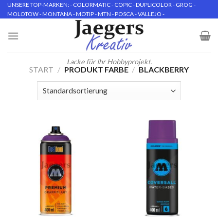
Skip
UNSERE TOP-MARKEN: - COLORMATIC - COPIC - DUPLICOLOR - GROG -
MOLOTOW - MONTANA - MOTIP - MTN - POSCA - VALLEJO -
to
content
Lacke für Ihr Hobbyprojekt.
START
/
PRODUKT FARBE
/
BLACKBERRY