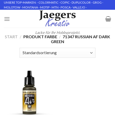
Skip
UNSERE TOP-MARKEN: - COLORMATIC - COPIC - DUPLICOLOR - GROG -
MOLOTOW - MONTANA - MOTIP - MTN - POSCA - VALLEJO -
to
content
Lacke für Ihr Hobbyprojekt.
START
/
PRODUKT FARBE
/
71347 RUSSIAN AF DARK
GREEN