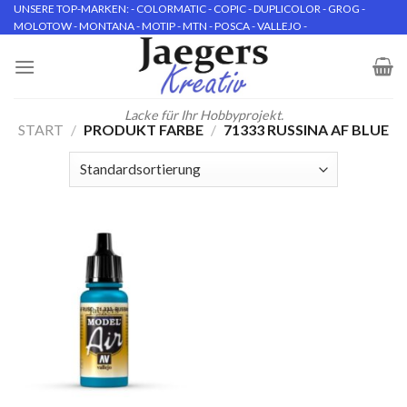
Skip
UNSERE TOP-MARKEN: - COLORMATIC - COPIC - DUPLICOLOR - GROG -
MOLOTOW - MONTANA - MOTIP - MTN - POSCA - VALLEJO -
to
content
Lacke für Ihr Hobbyprojekt.
START
/
PRODUKT FARBE
/
71333 RUSSINA AF BLUE