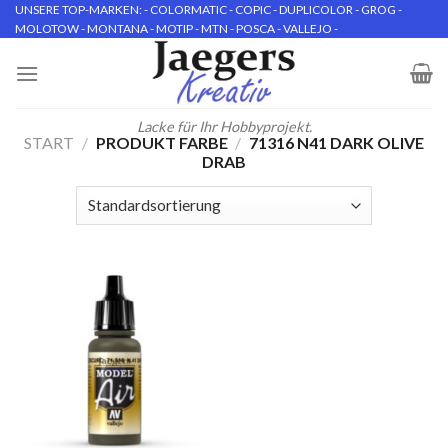
Skip
UNSERE TOP-MARKEN: - COLORMATIC - COPIC - DUPLICOLOR - GROG -
MOLOTOW - MONTANA - MOTIP - MTN - POSCA - VALLEJO -
to
content
Lacke für Ihr Hobbyprojekt.
START
/
PRODUKT FARBE
/
71316 N41 DARK OLIVE
DRAB