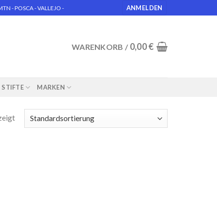
ANMELDEN
N - POSCA - VALLEJO -
0,00
€
WARENKORB /
STIFTE
MARKEN
zeigt