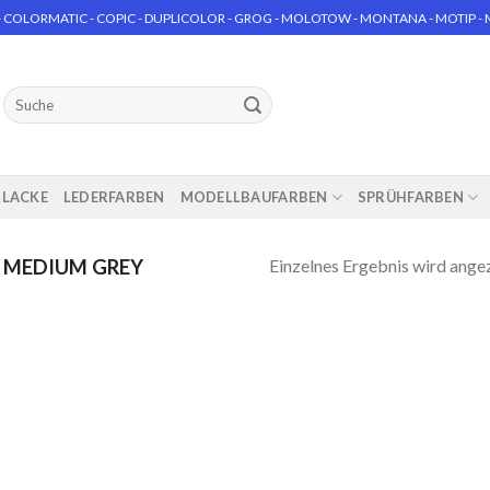
 COLORMATIC - COPIC - DUPLICOLOR - GROG - MOLOTOW - MONTANA - MOTIP - MT
Suchen
nach:
RLACKE
LEDERFARBEN
MODELLBAUFARBEN
SPRÜHFARBEN
Einzelnes Ergebnis wird ange
N MEDIUM GREY