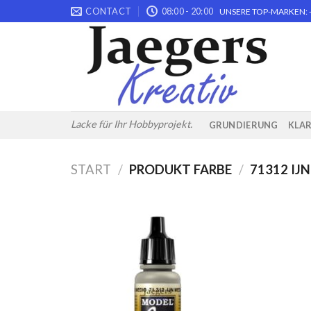
Skip
CONTACT
08:00 - 20:00
UNSERE TOP-MARKEN: -
to
content
Lacke für Ihr Hobbyprojekt.
GRUNDIERUNG
KLA
START
/
PRODUKT FARBE
/
71312 IJ