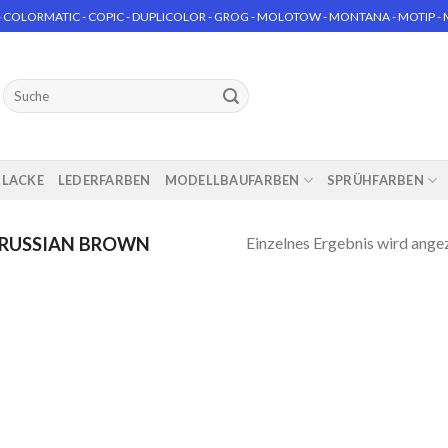
 COLORMATIC - COPIC - DUPLICOLOR - GROG - MOLOTOW - MONTANA - MOTIP - MT
Suchen
nach:
RLACKE
LEDERFARBEN
MODELLBAUFARBEN
SPRÜHFARBEN
Einzelnes Ergebnis wird ange
 RUSSIAN BROWN