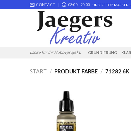
Skip
CONTACT
08:00 - 20:00
UNSERE TOP-MARKEN: -
to
content
Lacke für Ihr Hobbyprojekt.
GRUNDIERUNG
KLA
START
/
PRODUKT FARBE
/
71282 6K