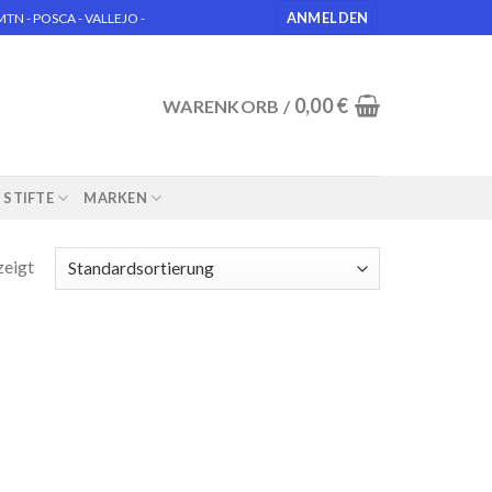
ANMELDEN
N - POSCA - VALLEJO -
0,00
€
WARENKORB /
STIFTE
MARKEN
zeigt