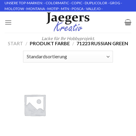
Skip
UNSERE TOP-MARKEN: - COLORMATIC - COPIC - DUPLICOLOR - GROG -
MOLOTOW - MONTANA - MOTIP - MTN - POSCA - VALLEJO -
to
content
Lacke für Ihr Hobbyprojekt.
START
/
PRODUKT FARBE
/
71223 RUSSIAN GREEN