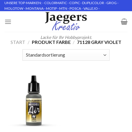
Skip
UNSERE TOP-MARKEN: - COLORMATIC - COPIC - DUPLICOLOR - GROG -
MOLOTOW - MONTANA - MOTIP - MTN - POSCA - VALLEJO -
to
content
Lacke für Ihr Hobbyprojekt.
START
/
PRODUKT FARBE
/
71128 GRAY VIOLET