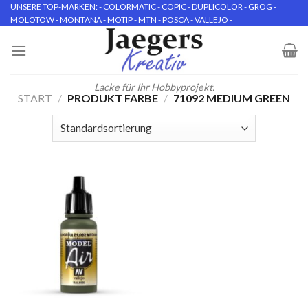
Skip
UNSERE TOP-MARKEN: - COLORMATIC - COPIC - DUPLICOLOR - GROG -
MOLOTOW - MONTANA - MOTIP - MTN - POSCA - VALLEJO -
to
content
Lacke für Ihr Hobbyprojekt.
START
/
PRODUKT FARBE
/
71092 MEDIUM GREEN