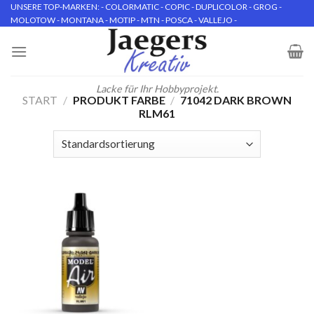
Skip
UNSERE TOP-MARKEN: - COLORMATIC - COPIC - DUPLICOLOR - GROG -
MOLOTOW - MONTANA - MOTIP - MTN - POSCA - VALLEJO -
to
content
Lacke für Ihr Hobbyprojekt.
START
/
PRODUKT FARBE
/
71042 DARK BROWN
RLM61