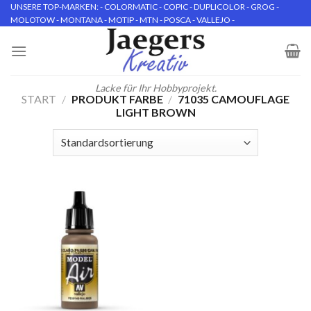
Skip
UNSERE TOP-MARKEN: - COLORMATIC - COPIC - DUPLICOLOR - GROG -
MOLOTOW - MONTANA - MOTIP - MTN - POSCA - VALLEJO -
to
content
Lacke für Ihr Hobbyprojekt.
START
/
PRODUKT FARBE
/
71035 CAMOUFLAGE
LIGHT BROWN