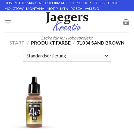
Skip
UNSERE TOP-MARKEN: - COLORMATIC - COPIC - DUPLICOLOR - GROG -
MOLOTOW - MONTANA - MOTIP - MTN - POSCA - VALLEJO -
to
content
Lacke für Ihr Hobbyprojekt.
START
/
PRODUKT FARBE
/
71034 SAND BROWN