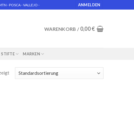
ANMELDEN
N - POSCA - VALLEJO -
0,00
€
WARENKORB /
STIFTE
MARKEN
zeigt