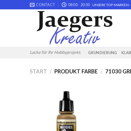
Skip
CONTACT
08:00 - 20:00
UNSERE TOP-MARKEN: -
to
content
Lacke für Ihr Hobbyprojekt.
GRUNDIERUNG
KLA
START
/
PRODUKT FARBE
/
71030 G