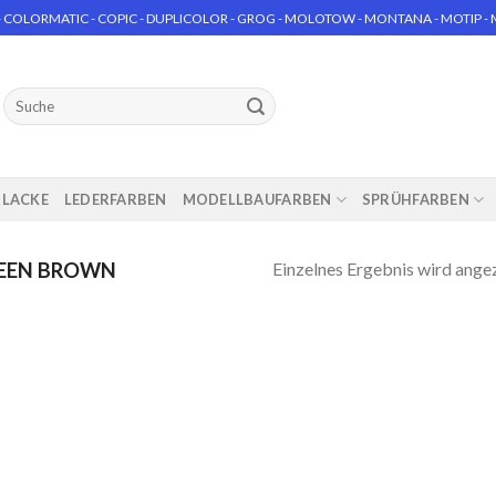
 COLORMATIC - COPIC - DUPLICOLOR - GROG - MOLOTOW - MONTANA - MOTIP - MT
Suchen
nach:
RLACKE
LEDERFARBEN
MODELLBAUFARBEN
SPRÜHFARBEN
Einzelnes Ergebnis wird ange
REEN BROWN