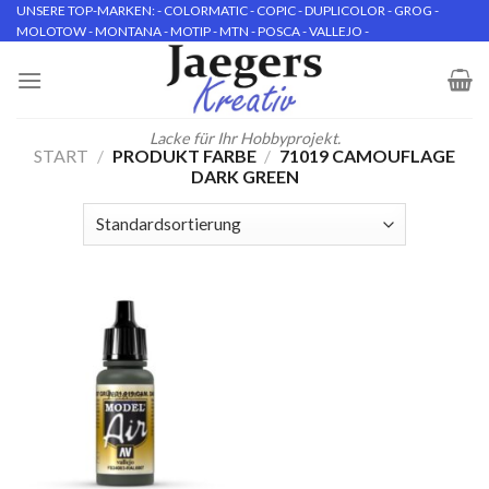
Skip
UNSERE TOP-MARKEN: - COLORMATIC - COPIC - DUPLICOLOR - GROG -
MOLOTOW - MONTANA - MOTIP - MTN - POSCA - VALLEJO -
to
content
Lacke für Ihr Hobbyprojekt.
START
/
PRODUKT FARBE
/
71019 CAMOUFLAGE
DARK GREEN