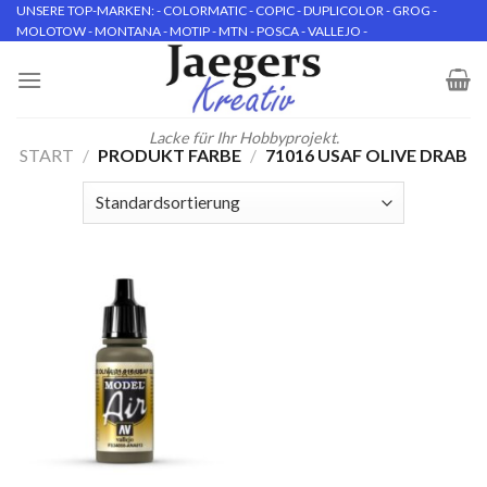
Skip
UNSERE TOP-MARKEN: - COLORMATIC - COPIC - DUPLICOLOR - GROG -
MOLOTOW - MONTANA - MOTIP - MTN - POSCA - VALLEJO -
to
content
Lacke für Ihr Hobbyprojekt.
START
/
PRODUKT FARBE
/
71016 USAF OLIVE DRAB