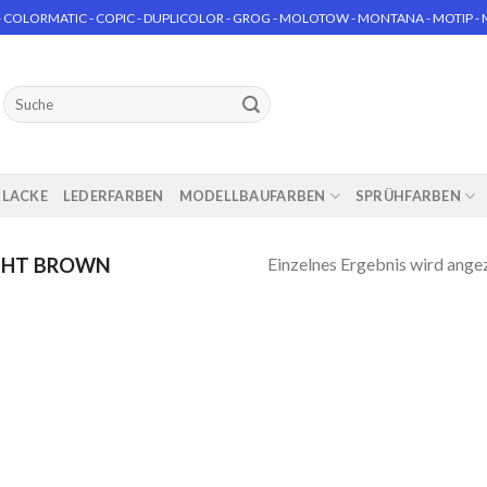
 COLORMATIC - COPIC - DUPLICOLOR - GROG - MOLOTOW - MONTANA - MOTIP - MT
Suchen
nach:
RLACKE
LEDERFARBEN
MODELLBAUFARBEN
SPRÜHFARBEN
Einzelnes Ergebnis wird ange
GHT BROWN