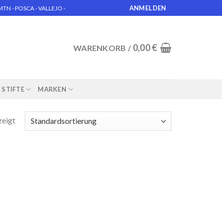
ANMELDEN
N - POSCA - VALLEJO -
0,00
€
WARENKORB /
STIFTE
MARKEN
zeigt