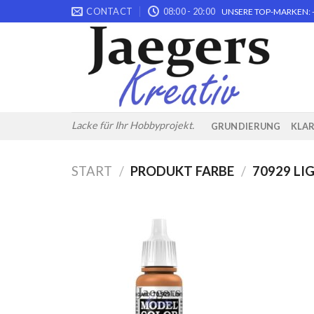
Skip
CONTACT
08:00 - 20:00
UNSERE TOP-MARKEN: -
to
content
Lacke für Ihr Hobbyprojekt.
GRUNDIERUNG
KLA
START
/
PRODUKT FARBE
/
70929 LI