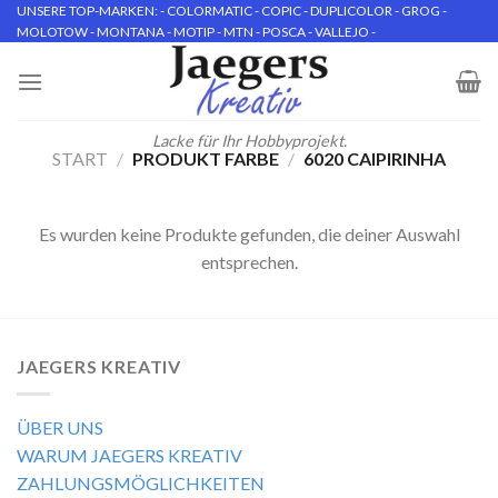
Skip
UNSERE TOP-MARKEN: - COLORMATIC - COPIC - DUPLICOLOR - GROG -
MOLOTOW - MONTANA - MOTIP - MTN - POSCA - VALLEJO -
to
content
Lacke für Ihr Hobbyprojekt.
START
/
PRODUKT FARBE
/
6020 CAIPIRINHA
Es wurden keine Produkte gefunden, die deiner Auswahl
entsprechen.
JAEGERS KREATIV
ÜBER UNS
WARUM JAEGERS KREATIV
ZAHLUNGSMÖGLICHKEITEN