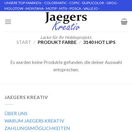
Skip
UNSERE TOP-MARKEN: - COLORMATIC - COPIC - DUPLICOLOR - GROG -
MOLOTOW - MONTANA - MOTIP - MTN - POSCA - VALLEJO -
to
content
Lacke für Ihr Hobbyprojekt.
START
/
PRODUKT FARBE
/
3140 HOT LIPS
Es wurden keine Produkte gefunden, die deiner Auswahl
entsprechen.
JAEGERS KREATIV
ÜBER UNS
WARUM JAEGERS KREATIV
ZAHLUNGSMÖGLICHKEITEN