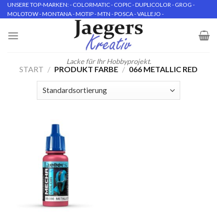
Skip
UNSERE TOP-MARKEN: - COLORMATIC - COPIC - DUPLICOLOR - GROG -
MOLOTOW - MONTANA - MOTIP - MTN - POSCA - VALLEJO -
to
content
Lacke für Ihr Hobbyprojekt.
START
/
PRODUKT FARBE
/
066 METALLIC RED