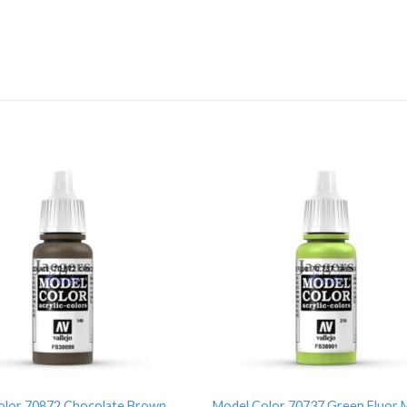
olor 70872 Chocolate Brown
Model Color 70737 Green Fluor 