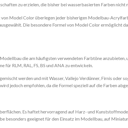
chaften zu erzielen, die bisher bei wasserbasierten Farben nicht 
t von Model Color überlegen jeder bisherigen Modelbau-Acrylfarb
 ausgewählt. Die besondere Formel von Model Color ermöglicht d
Modellbau die am häufigsten verwendeten Farbtöne anzubieten, u
ne für RLM, RAL, FS, BS und ANA zu entwickeln.
emischt werden und mit Wasser, Vallejo Verdünner, Firnis oder s
 wird jedoch empfohlen, da die Formel speziell auf die Farben abge
 Oberflächen. Es haftet hervorragend auf Harz- und Kunststoffmode
rbe besonders geeignet für den Einsatz im Modellbau, auf Miniatur