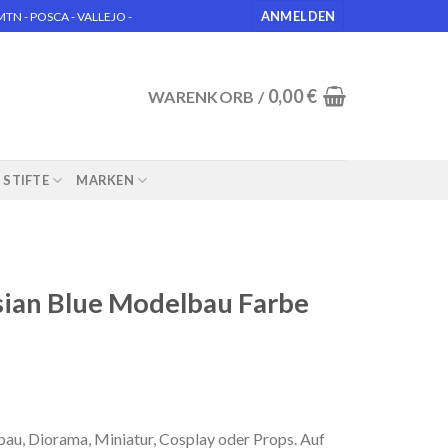
ANMELDEN
N - POSCA - VALLEJO -
0,00
€
WARENKORB /
STIFTE
MARKEN
sian Blue Modelbau Farbe
u, Diorama, Miniatur, Cosplay oder Props. Auf