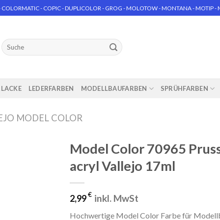
 COLORMATIC - COPIC - DUPLICOLOR - GROG - MOLOTOW - MONTANA - MOTIP - MT
Suchen
nach:
RLACKE
LEDERFARBEN
MODELLBAUFARBEN
SPRÜHFARBEN
EJO MODEL COLOR
Model Color 70965 Prus
acryl Vallejo 17ml
€
inkl. MwSt
2,99
Hochwertige Model Color Farbe für Modellba