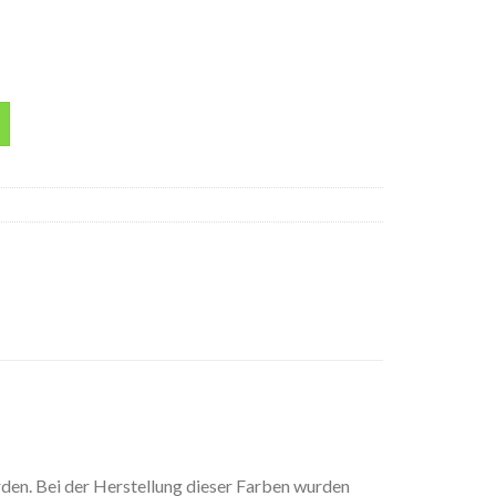
rbe acryl Vallejo 17ml Menge
rden. Bei der Herstellung dieser Farben wurden