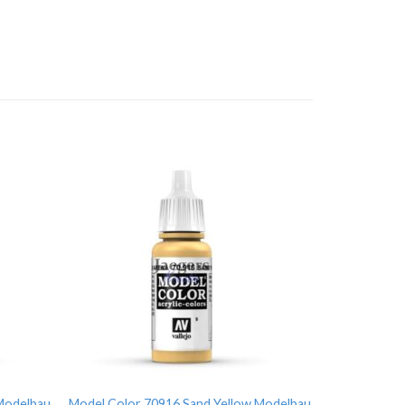
Modelbau
Model Color 70916 Sand Yellow Modelbau