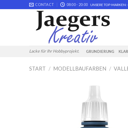
Skip
CONTACT
08:00 - 20:00
UNSERE TOP-MARKEN: -
to
content
Lacke für Ihr Hobbyprojekt.
GRUNDIERUNG
KLA
START
/
MODELLBAUFARBEN
/
VALL