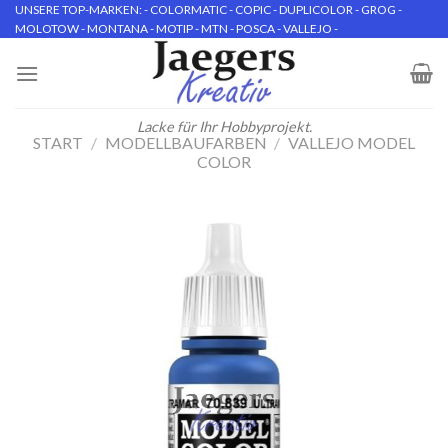
Skip
UNSERE TOP-MARKEN: - COLORMATIC - COPIC - DUPLICOLOR - GROG -
MOLOTOW - MONTANA - MOTIP - MTN - POSCA - VALLEJO -
to
content
Lacke für Ihr Hobbyprojekt.
START
/
MODELLBAUFARBEN
/
VALLEJO MODEL
COLOR