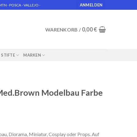
ANMELDEN
N - POSCA - VALLEJO -
0,00
€
WARENKORB /
STIFTE
MARKEN
.Med.Brown Modelbau Farbe
u, Diorama, Miniatur, Cosplay oder Props. Auf