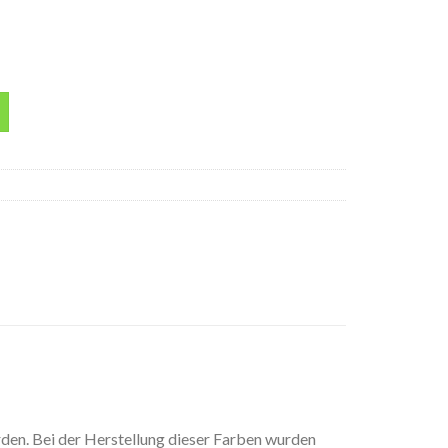
arbe acryl Vallejo 17ml Menge
rden. Bei der Herstellung dieser Farben wurden