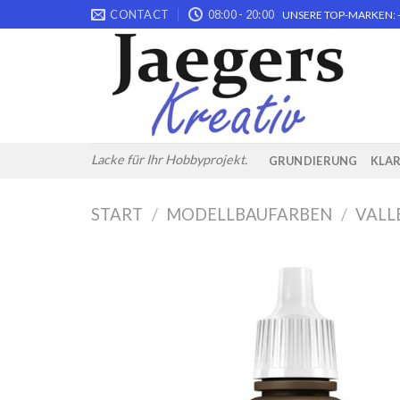
Skip
CONTACT
08:00 - 20:00
UNSERE TOP-MARKEN: -
to
content
Lacke für Ihr Hobbyprojekt.
GRUNDIERUNG
KLA
START
/
MODELLBAUFARBEN
/
VALL