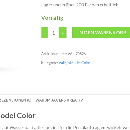
Lager und in über 200 Farben erhältlich.
Vorrätig
Model Color 70826 G.C.Med.Brown Modelbau F
IN DEN WARENKORB
Artikelnummer:
VAL-70826
Kategorie:
Vallejo Model Color
REZENSIONEN (0)
WARUM JÄGERS KREATIV
odel Color
auf Wasserbasis, die speziell für die Pensilauftrag entwickelt wu