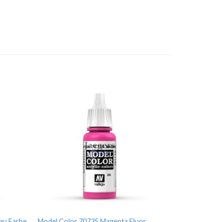
au Farbe
Model Color 70735 Magenta Fluor