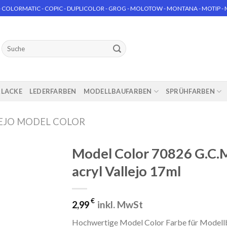
 COLORMATIC - COPIC - DUPLICOLOR - GROG - MOLOTOW - MONTANA - MOTIP - MT
Suchen
nach:
RLACKE
LEDERFARBEN
MODELLBAUFARBEN
SPRÜHFARBEN
EJO MODEL COLOR
Model Color 70826 G.C
acryl Vallejo 17ml
€
inkl. MwSt
2,99
Hochwertige Model Color Farbe für Modellba