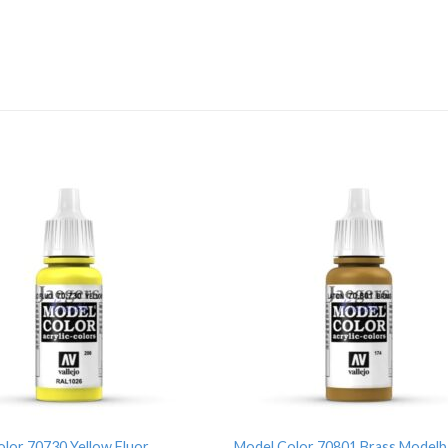
lor 70730 Yellow Fluor
Model Color 70801 Brass Modelb