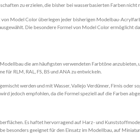
chaften zu erzielen, die bisher bei wasserbasierten Farben nicht 
t von Model Color überlegen jeder bisherigen Modelbau-Acrylfarb
 ausgewählt. Die besondere Formel von Model Color ermöglicht d
Modellbau die am häufigsten verwendeten Farbtöne anzubieten, u
ne für RLM, RAL, FS, BS und ANA zu entwickeln.
emischt werden und mit Wasser, Vallejo Verdünner, Firnis oder s
 wird jedoch empfohlen, da die Formel speziell auf die Farben abge
 Oberflächen. Es haftet hervorragend auf Harz- und Kunststoffmode
rbe besonders geeignet für den Einsatz im Modellbau, auf Miniatur